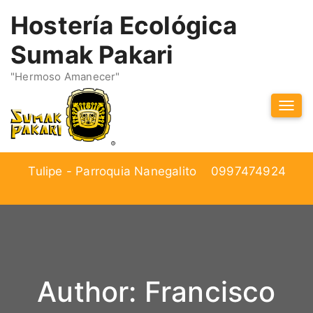
Hostería Ecológica
Sumak Pakari
"Hermoso Amanecer"
Tog
Navi
Tulipe - Parroquia Nanegalito
0997474924
Author: Francisco